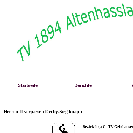
Direkt zum Seiteninhalt
Startseite
Berichte
Herren II verpassen Derby-Sieg knapp
Bezirksliga C TV Gelnhausen I