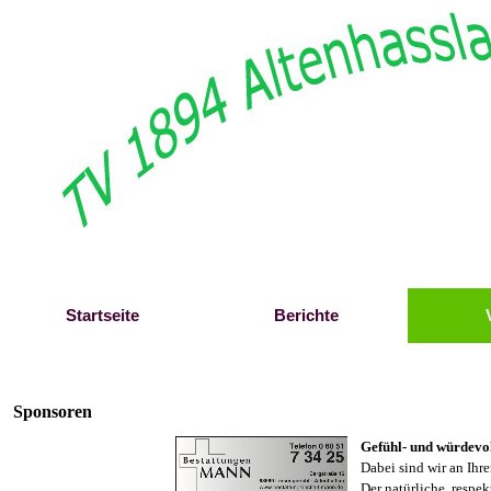
Direkt zum Seiteninhalt
Startseite
Berichte
Sponsoren
Gefühl- und würdevo
Dabei sind wir an Ihre
Der natürliche, respe