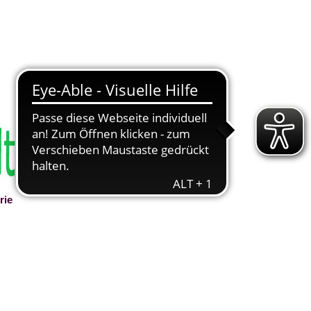
rie
▼