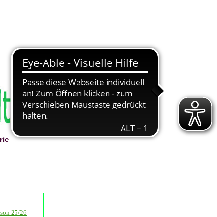
rie
▼
ison 25/26