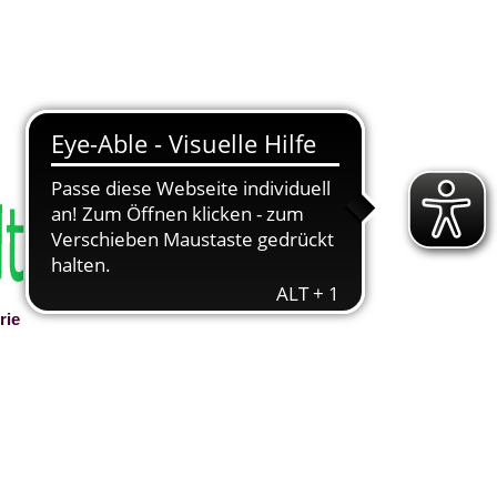
rie
▼