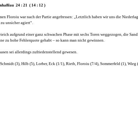
haßlau 24 : 21 ( 14 : 12 )
en Floroiu war nach der Partie angefressen: „Letztlich haben wir uns die Niederlag
 zu unsicher agiert“.
ieich aufgrund einer ganz schwachen Phase mit sechs Toren weggezogen, die Sand
ne zu hohe Fehlerquote gehabt – so kann man nicht gewinnen.
asen sei allerdings zufriedenstellend gewesen.
hmidt (3), Hilb (5), Lorber, Eck (1/1), Rieth, Floroiu (7/4), Sommerfeld (1), Wieg (1