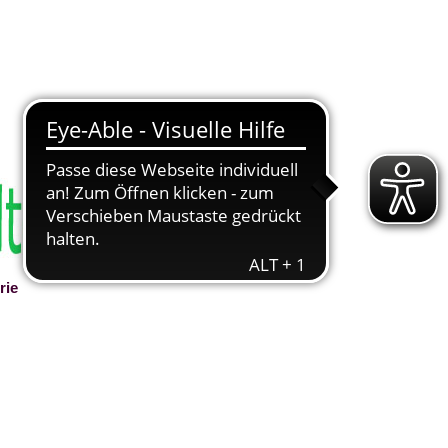
rie
▼