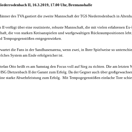
iederrodenbach II, 16.3.2019, 17.00 Uhr, Brentanohalle
Männer des TVA gastiert die zweite Mannschaft der TGS Niederrodenbach in Altenh
I verfügt über eine routinierte, robuste Mannschaft, die mit vielen erfahrenen Ex
chaft, die von starken Kreisanspielen und wurfgewaltigen Rückraumpositionen leb
 und Tempogegenstößen entgegenwirken.
erwartet die Fans in der Sandhasenarena, wenn zwei, in Ihrer Spielweise so unterschi
welches System am Ende erfolgreicher ist.
tefan Otto heißt es am Samstag den Focus voll auf Sieg zu richten. Die am letzte
HSG Dietzenbach II der Garant zum Erfolg. Da der Gegner auch über großgewachs
 eine starke Abwehrleistung zum Erfolg. Mit Tempogegenstößen einfache Tore schieß