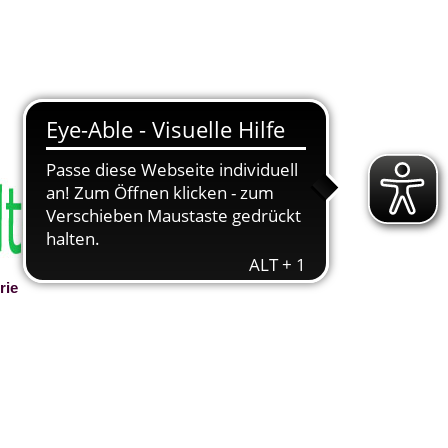
rie
▼