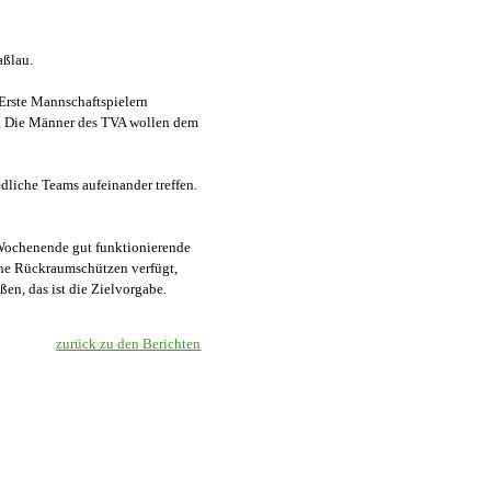
aßlau.
-Erste Mannschaftspielern
t. Die Männer des TVA wollen dem
edliche Teams aufeinander treffen.
n Wochenende gut funktionierende
ene Rückraumschützen verfügt,
en, das ist die Zielvorgabe.
zurück zu den Berichten