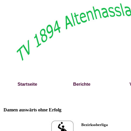
Direkt zum Seiteninhalt
Startseite
Berichte
Damen auswärts ohne Erfolg
Bezirksoberliga