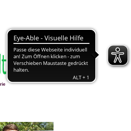
rie
▼