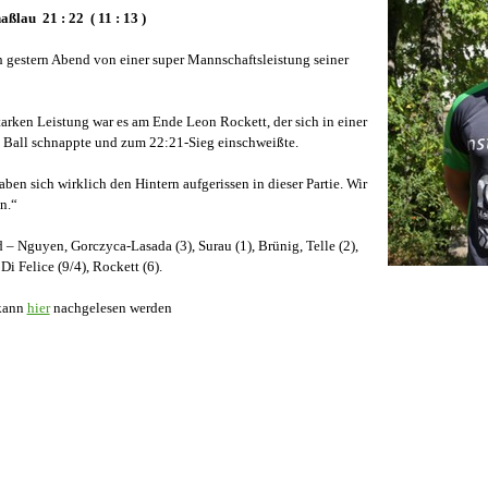
haßlau
21 : 22 ( 11 : 13 )
h gestern Abend von einer super Mannschaftsleistung seiner
arken Leistung war es am Ende Leon Rockett, der sich in einer
 Ball schnappte und zum 22:21-Sieg einschweißte.
ben sich wirklich den Hintern aufgerissen in dieser Partie. Wir
n.“
d
–
Nguyen, Gorczyca-Lasada (3), Surau (1), Brünig, Telle (2),
i Felice (9/4), Rockett (6).
 kann
hier
nachgelesen werden