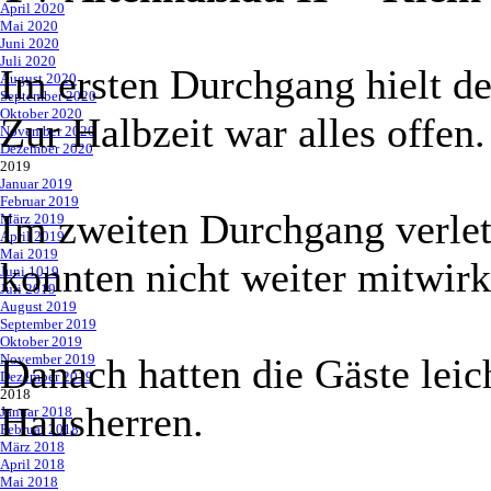
April 2020
Mai 2020
Juni 2020
Juli 2020
Im ersten Durchgang hielt de
August 2020
September 2020
Oktober 2020
Zur Halbzeit war alles offen.
November 2020
Dezember 2020
2019
▼
Januar 2019
Februar 2019
Im zweiten Durchgang verlet
März 2019
April 2019
Mai 2019
konnten nicht weiter mitwirk
Juni 1019
Juli 2019
August 2019
September 2019
Oktober 2019
November 2019
Danach hatten die Gäste leic
Dezember 2019
2018
▼
Hausherren.
Januar 2018
Februar 2018
März 2018
April 2018
Mai 2018