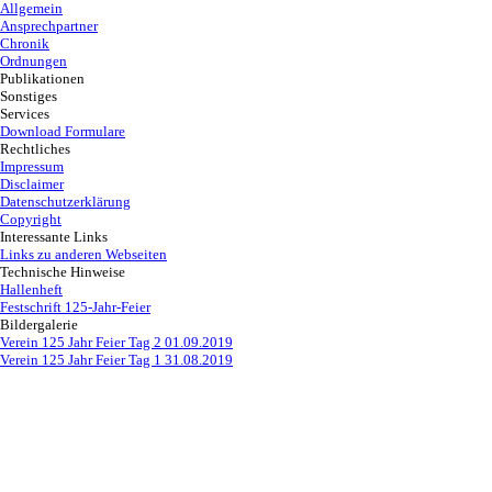
Allgemein
Ansprechpartner
Zurück zum Seiteninhalt
Chronik
Ordnungen
Publikationen
▼
Sonstiges
▼
Services
▼
Download Formulare
Rechtliches
▼
Impressum
Disclaimer
Datenschutzerklärung
Copyright
Interessante Links
▼
Links zu anderen Webseiten
Technische Hinweise
Hallenheft
Festschrift 125-Jahr-Feier
Bildergalerie
▼
Verein 125 Jahr Feier Tag 2 01.09.2019
Verein 125 Jahr Feier Tag 1 31.08.2019