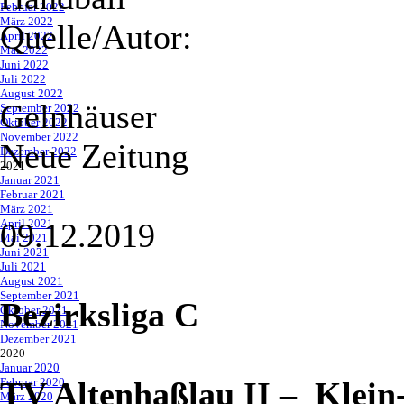
Februar 2022
März 2022
Quelle/Autor:
April 2022
Mai 2022
Juni 2022
Juli 2022
August 2022
Gelnhäuser
September 2022
Oktober 2022
November 2022
Neue Zeitung
Dezember 2022
2021
▼
Januar 2021
Februar 2021
März 2021
April 2021
09.12.2019
Mai 2021
Juni 2021
Juli 2021
August 2021
September 2021
Bezirksliga C
Oktober 2021
November 2021
Dezember 2021
2020
▼
Januar 2020
Februar 2020
TV Altenhaßlau II
–
Klein
März 2020