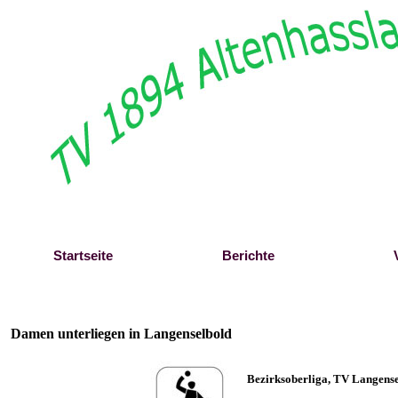
Direkt zum Seiteninhalt
Startseite
Berichte
Damen unterliegen in Langenselbold
Bezirksoberliga, TV Langense