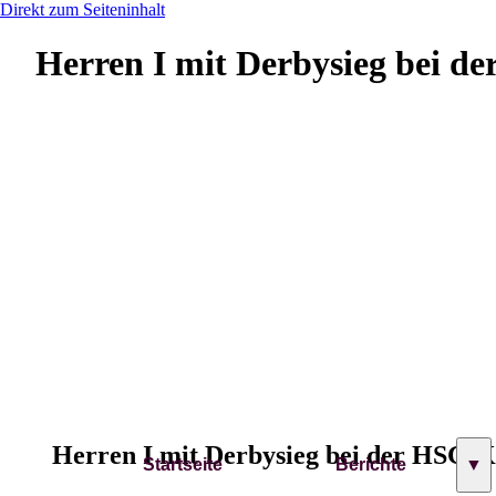
Direkt zum Seiteninhalt
Herren I mit Derbysieg bei de
Herren I mit Derbysieg bei der HSG K
Startseite
Berichte
▼