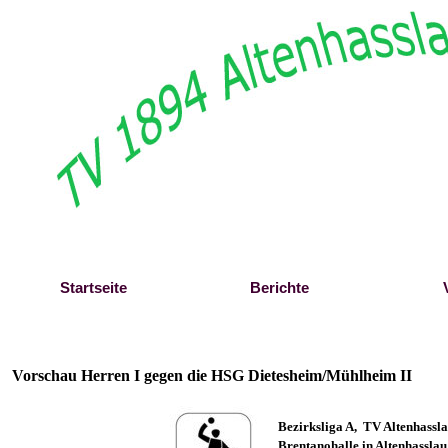
Direkt zum Seiteninhalt
Startseite
Berichte
Vorschau Herren I gegen die HSG Dietesheim/Mühlheim II
B
ezirksliga A, TV Altenhassl
Brentanohalle in Altenhasslau