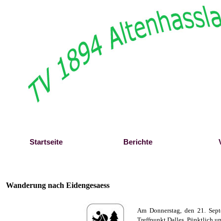
Direkt zum Seiteninhalt
Startseite
Berichte
Wanderung nach Eidengesaess
Am Donnerstag, den 21. Sept
Treffpunkt Dalles. Pünktlich u