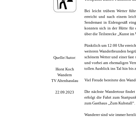
Bei leicht trübem Wetter füh
erreicht und nach einem leic
Sendemast in Eidengesäß eing
konnten sich in der Hütte fü
über die Teilstrecke „Kunst im 
Pünktlich um 12:00 Uhr erreic
weiteren Wanderfreunden begrü
schönem Wetter und einer fast 
Quelle/Autor:
und vorbei am ehemaligen Vers
tollen Ausblick ins Tal hin bi
Horst Koch
Wandern
Viel Freude bereitete den Wand
TV Altenhasslau
Die nächste Wandertour findet
22.09.2023
erfolgt die Fahrt zum Startpu
zum Gasthaus „Zum Kuhstall“.
Wanderer sind wie immer herzl