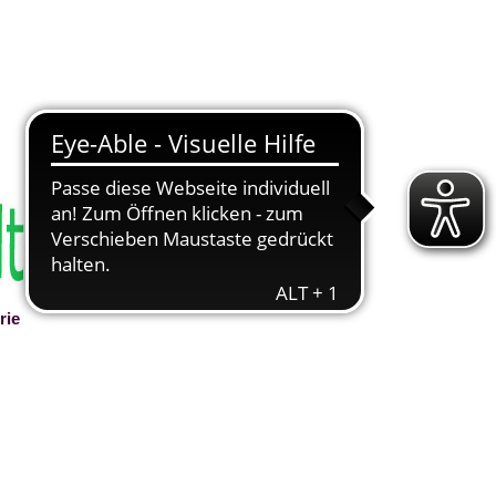
rie
▼