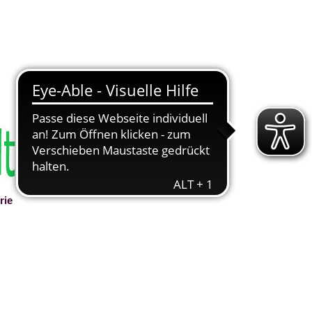
rie
▼