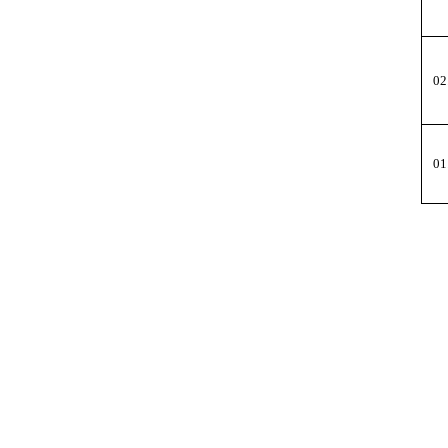
02
01
Zurück zum Seiteninhalt