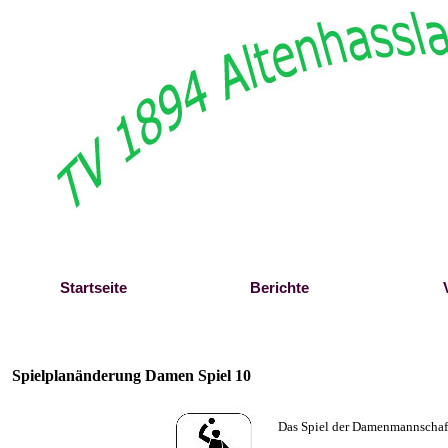
Direkt zum Seiteninhalt
Startseite
Berichte
Spielplanänderung Damen Spiel 10
Das Spiel der Damenmannschaft