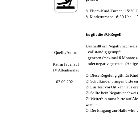
ð
Eltern-Kind-Turnen: 15:30 U
ð
Kinderturnen: 16:30 Uhr – 1
Es gilt die 3G-Regel!
Das heißt ein Negativnachweis
- vollständig geimpft
Quelle/Autor:
- genesen (maximal 6 Monate z
- oder negativ getestet
(Antige
Katrin Fruehauf
TV Altenhasslau
Ø
Diese Regelung gilt für Kind
Ø
Schulkinder bringen bitte ei
02.09.2021
Ø
Ein Test vor Ort kann aus or
Ø
Sollte kein Negativnachweis
Ø
Weiterhin muss bitte auf A
werden
Ø
Der Eingang zur Halle wird 