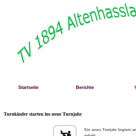
Direkt zum Seiteninhalt
Startseite
Berichte
Turnkinder starten ins neue Turnjahr
Ein neues Turnjahr beginnt un
gehabt: