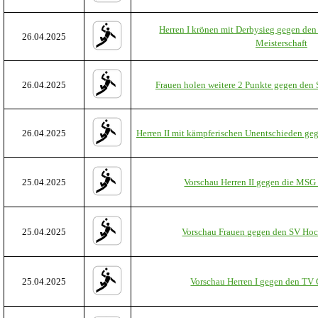
Herren I krönen mit Derbysieg gegen den
26.04.2025
Meisterschaft
26.04.2025
Frauen holen weitere 2 Punkte gegen den
26.04.2025
Herren II mit kämpferischen Unentschieden g
25.04.2025
Vorschau Herren II gegen die MSG
25.04.2025
Vorschau Frauen gegen den SV Hoc
25.04.2025
Vorschau Herren I gegen den TV 