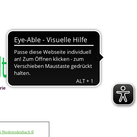
rie
▼
S Niederrodenbach II