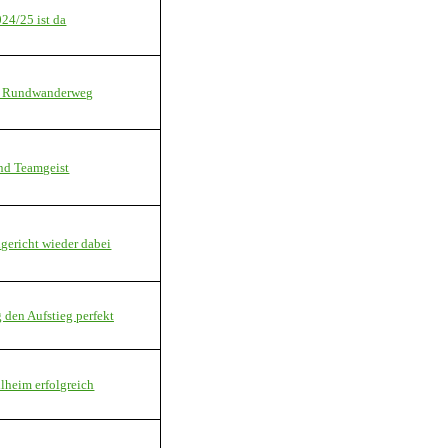
24/25 ist da
er Rundwanderweg
und Teamgeist
ngericht wieder dabei
 den Aufstieg perfekt
lheim erfolgreich