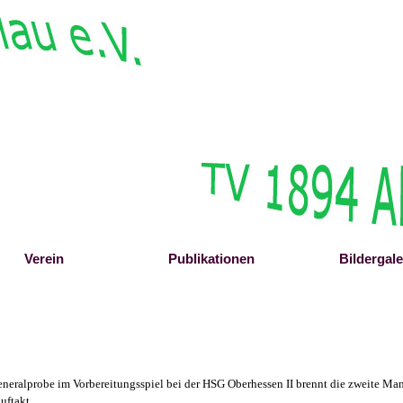
Menü überspringen
Verein
▼
Publikationen
▼
Bildergale
▼
eneralprobe im Vorbereitungsspiel bei der HSG Oberhessen II brennt die zweite Ma
uftakt.